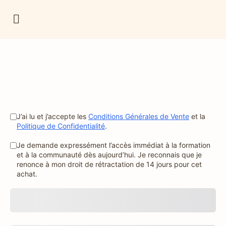
J’ai lu et j’accepte les
Conditions Générales de Vente
et la
Politique de Confidentialité
.
Je demande expressément l’accès immédiat à la formation
et à la communauté dès aujourd’hui. Je reconnais que je
renonce à mon droit de rétractation de 14 jours pour cet
achat.
Subtotal
Total Installment Payments
Initial Payment
Total
Total Due Today
Subtotal
Trial
Amount Due