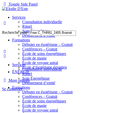
Toggle Side Panel
Services
Consultation individuelle
Rituel
Soin Énergétique
Recherche pour:
Dégagement d’entité
Formations
Débuter en ésotérisme – Gratuit
Conférences – Gratuit
École de soins énergétiques
École de magie
École de voyage astral
Services
École d’ésotérisme égyptien
Consultation individuelle
ÉNERGIE
Rituel
Soin Énergétique
More options
Dégagement d’entité
Formations
Se connecter
Débuter en ésotérisme – Gratuit
Conférences – Gratuit
École de soins énergétiques
École de magie
École de voyage astral